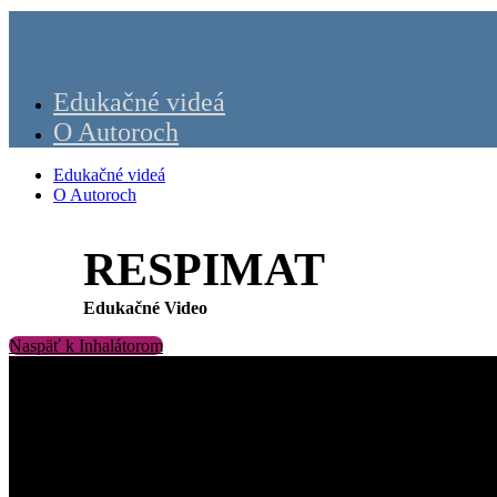
Edukačné videá
O Autoroch
Edukačné videá
O Autoroch
RESPIMAT
Edukačné Video
Naspäť k Inhalátorom